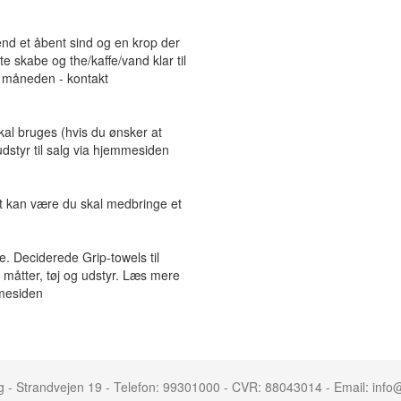
d et åbent sind og en krop der
te skabe og the/kaffe/vand klar til
m måneden - kontakt
kal bruges (hvis du ønsker at
dstyr til salg via hjemmesiden
t kan være du skal medbringe et
. Deciderede Grip-towels til
 måtter, tøj og udstyr. Læs mere
mmesiden
 Strandvejen 19 - Telefon: 99301000 - CVR: 88043014 - Email: inf