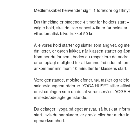
Medlemskabet henvender sig til 1 forældre og tilknytte
Din tilmelding er bindende 4 timer før holdets start –
valgte hold, skal det ske senest 4 timer før holdstart. 
vil automatisk blive trukket 50 kr.
Alle vores hold starter og slutter som angivet, og m
din lærer, er døren lukket, når klassen starter og åbn
Kommer du for sent, bedes du respektere de andre y
er en oplagt mulighed for at komme ind uden at forst
ankommer minimum 10 minutter før klassens start.
Værdigenstande, mobiltelefoner, tøj, tasker og telef
salene/loungeområderne. YOGA HUSET stiller aflåste
omklædningen som en del af vores service. YOGA HU
mistede/ødelagte genstande.
Du deltager i yoga på eget ansvar, så husk at infor
start, hvis du har skader, er gravid eller har andre f
opmærksomhed.