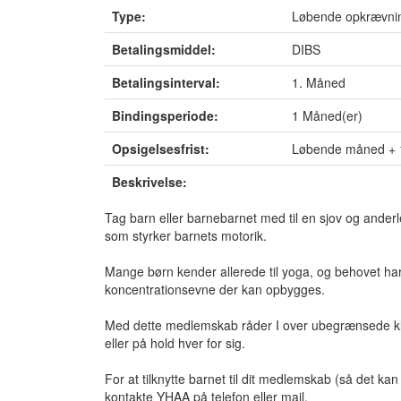
Type:
Løbende opkrævni
Betalingsmiddel:
DIBS
Betalingsinterval:
1. Måned
Bindingsperiode:
1 Måned(er)
Opsigelsesfrist:
Løbende måned + 
Beskrivelse:
Tag barn eller barnebarnet med til en sjov og anderled
som styrker barnets motorik.
Mange børn kender allerede til yoga, og behovet har 
koncentrationsevne der kan opbygges.
Med dette medlemskab råder I over ubegrænsede k
eller på hold hver for sig.
For at tilknytte barnet til dit medlemskab (så det ka
kontakte YHAA på telefon eller mail.