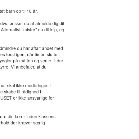
t barn op til 18 år.
 dvs. ønsker du at afmelde dig dit
Alternativt ”mister” du dit klip, og
edmindre du har aftalt andet med
es først igen, når timen slutter.
ogier på måtten og vente til der
yrre. Vi anbefaler, at du
oner skal ikke medbringes i
 skabe til rådighed i
SET er ikke ansvarlige for
mere din lærer inden klassens
orhold der kræver særlig