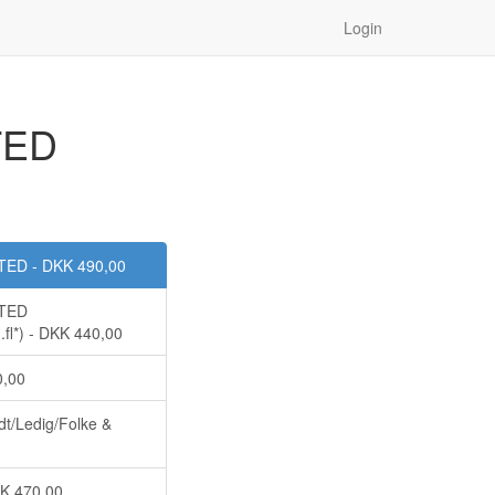
Login
TED
TED - DKK 490,00
ITED
m.fl*) - DKK 440,00
0,00
t/Ledig/Folke &
K 470,00