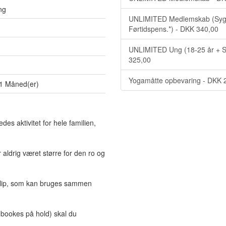
ng
UNLIMITED Medlemskab (Syge
Førtidspens.*) - DKK 340,00
UNLIMITED Ung (18-25 år + St
325,00
Yogamåtte opbevaring - DKK 
1 Måned(er)
es aktivitet for hele familien,
aldrig været større for den ro og
lip, som kan bruges sammen
n bookes på hold) skal du