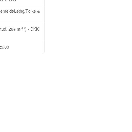
meldt/Ledig/Folke &
ud. 26+ m.fl*) - DKK
25,00