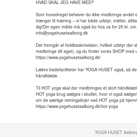
HVAD SKAL JEG HAVE MED?
Som hovedregel behøver du ikke medbringe andet en
trænger til træning – vi har både udstyr, måtter, aflås
dig!Din egen måtte må også bo hos os for 25 kr. o
info@yogahusetaalborg.dk
Det fremgår af holdbeskrivelsen, hvilket udstyr der s
medbringe dit eget), og du finder vores SHOP med u
https://www.yogahusetaalborg.dk/
Lækre badefaciliteter har YOGA HUSET også, så de
håndklæde.
Til HOT yoga skal der medbringes et stort håndklæde
HOT yoga brug sælges i studiet, hvor vi også sælger
om de særlige retningslinjer ved HOT yoga på hje
https://www.yogahusetaalborg.dk/hot-yoga
YOGA HUSET Aalborg -