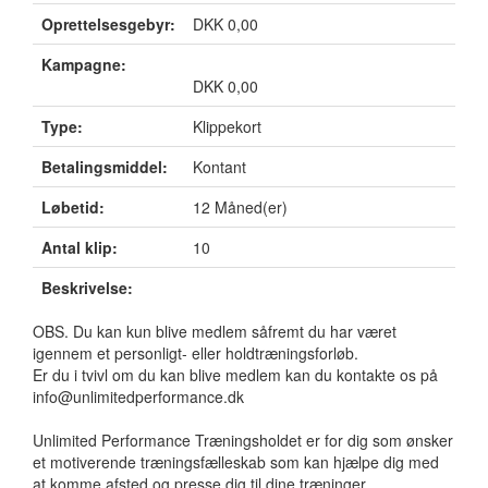
Oprettelsesgebyr:
DKK 0,00
Kampagne:
DKK 0,00
Type:
Klippekort
Betalingsmiddel:
Kontant
Løbetid:
12 Måned(er)
Antal klip:
10
Beskrivelse:
OBS. Du kan kun blive medlem såfremt du har været
igennem et personligt- eller holdtræningsforløb.
Er du i tvivl om du kan blive medlem kan du kontakte os på
info@unlimitedperformance.dk
Unlimited Performance Træningsholdet er for dig som ønsker
et motiverende træningsfælleskab som kan hjælpe dig med
at komme afsted og presse dig til dine træninger.