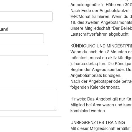
Anmeldegebühr in Höhe von 30€
Nach Ende der Angebotslaufzeit 
94€/Monat trainieren. Wenn du d
18. des zweiten Angebotsmonats
unsere Mitgliedschaft "Der Belie
Land
Lastschriftverfahren abgebucht.
KÜNDIGUNG UND MINDESTPR
Wenn du nach den 2 Monaten der 
möchtest, musst du aktiv kündig
joinarca.de/faq tun. Die Kündigu
Beginn der Angebotsperiode. Du 
Angebotsmonats kündigen.
Nach der Angebotsperiode beträg
folgenden Kalendermonat.
Hinweis: Das Angebot gilt nur f
Mitglied bei Arca waren und kan
kombiniert werden.
UNBEGRENZTES TRAINING
Mit dieser Mitgliedschaft erhäl