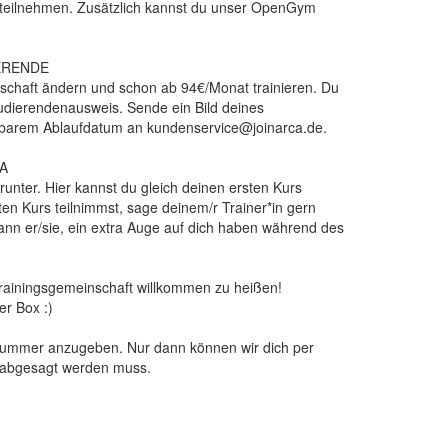
 teilnehmen. Zusätzlich kannst du unser OpenGym
ERENDE
dschaft ändern und schon ab 94€/Monat trainieren. Du
tudierendenausweis. Sende ein Bild deines
tbarem Ablaufdatum an kundenservice@joinarca.de.
A
runter. Hier kannst du gleich deinen ersten Kurs
n Kurs teilnimmst, sage deinem/r Trainer*in gern
ann er/sie, ein extra Auge auf dich haben während des
 Trainingsgemeinschaft willkommen zu heißen!
er Box :)
nnummer anzugeben. Nur dann können wir dich per
 abgesagt werden muss.