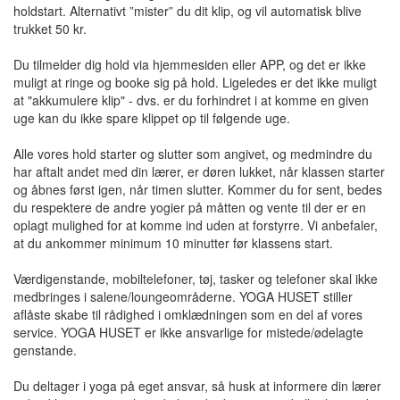
holdstart. Alternativt ”mister” du dit klip, og vil automatisk blive
trukket 50 kr.
Du tilmelder dig hold via hjemmesiden eller APP, og det er ikke
muligt at ringe og booke sig på hold. Ligeledes er det ikke muligt
at "akkumulere klip" - dvs. er du forhindret i at komme en given
uge kan du ikke spare klippet op til følgende uge.
Alle vores hold starter og slutter som angivet, og medmindre du
har aftalt andet med din lærer, er døren lukket, når klassen starter
og åbnes først igen, når timen slutter. Kommer du for sent, bedes
du respektere de andre yogier på måtten og vente til der er en
oplagt mulighed for at komme ind uden at forstyrre. Vi anbefaler,
at du ankommer minimum 10 minutter før klassens start.
Værdigenstande, mobiltelefoner, tøj, tasker og telefoner skal ikke
medbringes i salene/loungeområderne. YOGA HUSET stiller
aflåste skabe til rådighed i omklædningen som en del af vores
service. YOGA HUSET er ikke ansvarlige for mistede/ødelagte
genstande.
Du deltager i yoga på eget ansvar, så husk at informere din lærer