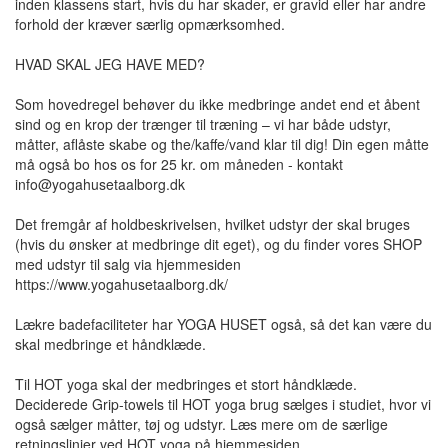
inden klassens start, hvis du har skader, er gravid eller har andre
forhold der kræver særlig opmærksomhed.
HVAD SKAL JEG HAVE MED?
Som hovedregel behøver du ikke medbringe andet end et åbent
sind og en krop der trænger til træning – vi har både udstyr,
måtter, aflåste skabe og the/kaffe/vand klar til dig! Din egen måtte
må også bo hos os for 25 kr. om måneden - kontakt
info@yogahusetaalborg.dk
Det fremgår af holdbeskrivelsen, hvilket udstyr der skal bruges
(hvis du ønsker at medbringe dit eget), og du finder vores SHOP
med udstyr til salg via hjemmesiden
https://www.yogahusetaalborg.dk/
Lækre badefaciliteter har YOGA HUSET også, så det kan være du
skal medbringe et håndklæde.
Til HOT yoga skal der medbringes et stort håndklæde.
Deciderede Grip-towels til HOT yoga brug sælges i studiet, hvor vi
også sælger måtter, tøj og udstyr. Læs mere om de særlige
retningslinjer ved HOT yoga på hjemmesiden