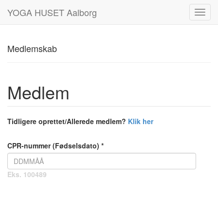
YOGA HUSET Aalborg
Toggl
navig
Medlemskab
Medlem
Tidligere oprettet/Allerede medlem?
Klik her
CPR-nummer (Fødselsdato) *
Eks. 100489