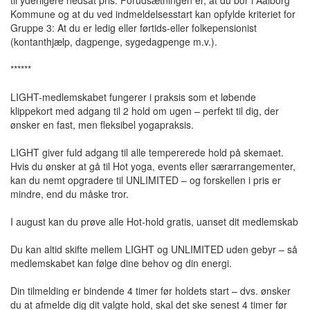
til yderligere nedsat pris: Forudsætningen er, at du bor i Aalborg
Kommune og at du ved indmeldelsesstart kan opfylde kriteriet for
Gruppe 3: At du er ledig eller førtids-eller folkepensionist
(kontanthjælp, dagpenge, sygedagpenge m.v.).
******
LIGHT-medlemskabet fungerer i praksis som et løbende
klippekort med adgang til 2 hold om ugen – perfekt til dig, der
ønsker en fast, men fleksibel yogapraksis.
LIGHT giver fuld adgang til alle tempererede hold på skemaet.
Hvis du ønsker at gå til Hot yoga, events eller særarrangementer,
kan du nemt opgradere til UNLIMITED – og forskellen i pris er
mindre, end du måske tror.
I august kan du prøve alle Hot-hold gratis, uanset dit medlemskab
Du kan altid skifte mellem LIGHT og UNLIMITED uden gebyr – så
medlemskabet kan følge dine behov og din energi.
Din tilmelding er bindende 4 timer før holdets start – dvs. ønsker
du at afmelde dig dit valgte hold, skal det ske senest 4 timer før